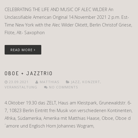
CELEBRATING THE LIFE AND MUSIC OF ALEC WILDER An
Unclassifiable American Original 14.November 2021 2 p.m. Est-
Time New York with the Alec Wilder Oktett, Berlin Christof Griese,
Flöte, Alt- Saxophon
READ MORE
OBOE + JAZZTRIO
23.09.2021
MATTHIAS
JAZZ
,
KONZERT
,
VERANSTALTUNG
NO COMMENTS
4.Oktober 19.30 das ZELT, Haus am Kleistpark, Grunewaldstr. 6-
7, 10823 Berlin Eintritt frei Musik von verschiedenen Kontinenten,
Afrika, Südamerika, Amerika mit Matthias Haase, Oboe, Oboe d
´amore und Englisch Horn Johannes Wogram,