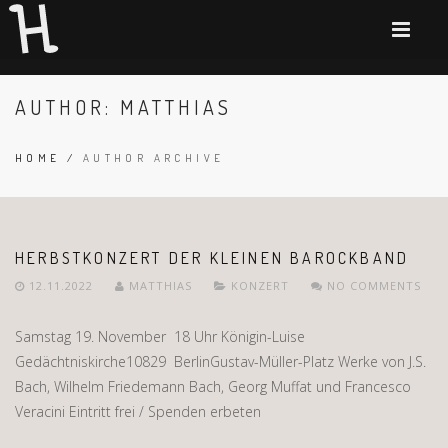
AUTHOR:
MATTHIAS
HOME
/
AUTHOR ARCHIVE
HERBSTKONZERT DER KLEINEN BAROCKBAND
12.11.2022
MATTHIAS
KONZERT
NO COMMENTS
Samstag 19. November 18 Uhr Königin-Luise
Gedächtniskirche10829 BerlinGustav-Müller-Platz Werke von J.S.
Bach, Wilhelm Friedemann Bach, Georg Muffat und Francesco
Veracini Eintritt frei / Spenden erbeten