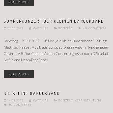
READ MORE
SOMMERKONZERT DER KLEINEN BAROCKBAND
27.06.2022
MATTHIAS
KONZERT
NO COMMENTS
Samstag 2. Juli 2022 18 Uhr „die kleine Barockband“ Leitung:
Matthias Haase „Musik aus Europa„ Johann Antonin Reichenauer
Ouvertüre B-Dur Charles Avison Concerto grosso nach D.Scarlatti
Nr.5 d-moll Jean-Féry Rebel
READ MORE
DIE KLEINE BAROCKBAND
14.03.2022
MATTHIAS
KONZERT
,
VERANSTALTUNG
NO COMMENTS