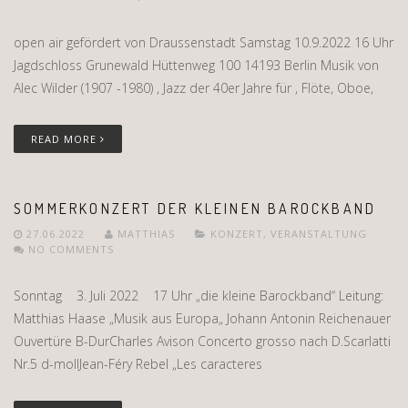
open air gefördert von Draussenstadt Samstag 10.9.2022 16 Uhr
Jagdschloss Grunewald Hüttenweg 100 14193 Berlin Musik von
Alec Wilder (1907 -1980) , Jazz der 40er Jahre für , Flöte, Oboe,
READ MORE
SOMMERKONZERT DER KLEINEN BAROCKBAND
27.06.2022
MATTHIAS
KONZERT
,
VERANSTALTUNG
NO COMMENTS
Sonntag 3. Juli 2022 17 Uhr „die kleine Barockband“ Leitung:
Matthias Haase „Musik aus Europa„ Johann Antonin Reichenauer
Ouvertüre B-DurCharles Avison Concerto grosso nach D.Scarlatti
Nr.5 d-mollJean-Féry Rebel „Les caracteres