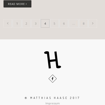
READ MORE
1
2
3
4
5
6
…
8
© MATTHIAS HAASE 2017
Impressum