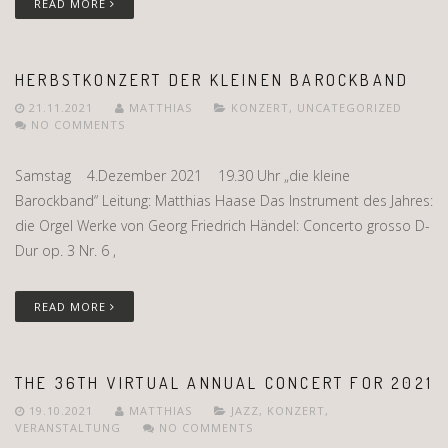
READ MORE
HERBSTKONZERT DER KLEINEN BAROCKBAND
21.11.2021
MATTHIAS
KONZERT
,
UNCATEGORIZED
NO COMMENTS
Samstag 4.Dezember 2021 19.30 Uhr „die kleine
Barockband“ Leitung: Matthias Haase Das Instrument des Jahres:
die Orgel Werke von Georg Friedrich Händel: Concerto grosso D-
Dur op. 3 Nr. 6 ,
READ MORE
THE 36TH VIRTUAL ANNUAL CONCERT FOR 2021
19.10.2021
MATTHIAS
JAZZ
,
KONZERT
,
VERANSTALTUNG
NO COMMENTS