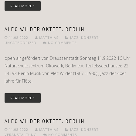
READ MORE
ALEC WILDER OKTETT, BERLIN
11.08.2022
MATTHIAS
JAZZ
,
KONZERT
,
UNCATEGORIZED
NO COMMENTS
open air gefördert von Draussenstadt Sonntag 11.9.2022 16 Uhr
Naturschutzzentrum Ökowerk, Berlin e.V. Teufelsseechausee 22
14193 Berlin Musik von Alec Wilder (1907 -1980) , Jazz der 40er
Jahre für Flöte,
READ MORE
ALEC WILDER OKTETT, BERLIN
11.08.2022
MATTHIAS
JAZZ
,
KONZERT
,
VERANSTALTUNG
NO COMMENTS