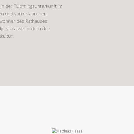
 der Flüchtlingsunterkunft im
iven und von erfahrenen
ewohner des Rathauses
jerystrasse fördern den
kultur.