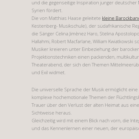
und die gegenseitige Inspiration junger deutscher
Syrien fördert.
Die von Matthias Haase geleitete
kleine Barockban
Kestenberg- Musikschule), der südafrikanische Re
die Sänger Celina Jimènez Haro, Stelina Apostolopo
Hallahmi, Robert Macfarlane, William Kwiatkowski s
Musiker kreieren unter Einbeziehung der barocke
Projektionstechniken einen packenden, multikultu
Theaterabend, der sich den Themen Mittelmeerübe
und Exil widmet.
Die universelle Sprache der Musik ermöglicht ein
komplexe hochemotionale Themen der Flüchtlings
Trauer über den Verlust der alten Heimat aus ein
Sichtweise heraus.
Gleichzeitig wird mit einem Blick nach vorn, die In
und das Kennenlernen einer neuen, der europäisc