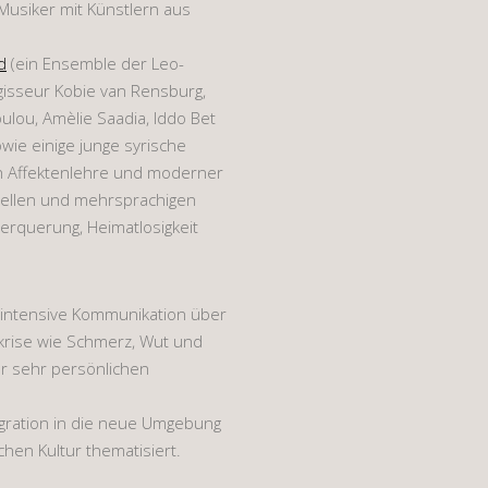
 Musiker mit Künstlern aus
d
(ein Ensemble der Leo-
gisseur Kobie van Rensburg,
ulou, Amèlie Saadia, Iddo Bet
owie einige junge syrische
n Affektenlehre und moderner
rellen und mehrsprachigen
rquerung, Heimatlosigkeit
e intensive Kommunikation über
krise wie Schmerz, Wut und
er sehr persönlichen
tegration in die neue Umgebung
hen Kultur thematisiert.