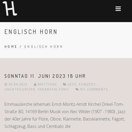
ENGLISCH HORN
HOME
/
ENGLISCH HORN
SONNTAG 11. JUNI 2023 18 UHR
30.04.2023
MATTHIAS
JAZZ
,
KONZERT
,
UNCATEGORIZED
,
VERANSTALTUNG
NO COMMENTS
Emmauskirche (ehemals Ernst-Moritz-Arndt Kirche) Onkel-Tom-
Straße 80, 14169 Berlin Musik von Alec Wilder (1907 -1980) , Jazz
der 40er Jahre für Flöte, Oboe, Klarinette, Bassklarinette, Fagott,
Schlagzeug, Bass und Cembalo die