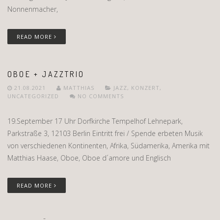
Nonnenmacher,
READ MORE
OBOE + JAZZTRIO
21.08.2021
MATTHIAS
JAZZ
,
KONZERT
,
UNCATEGORIZED
NO COMMENTS
19.September 17 Uhr Dorfkirche Tempelhof Lehnepark,
Parkstraße 3, 12103 Berlin Eintritt frei / Spende erbeten Musik
von verschiedenen Kontinenten, Afrika, Südamerika, Amerika mit
Matthias Haase, Oboe, Oboe d´amore und Englisch
READ MORE