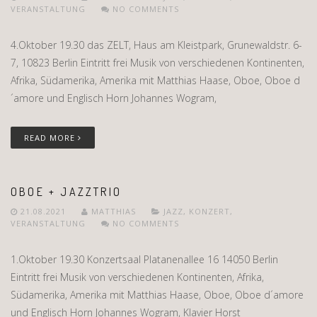
VERANSTALTUNG
NO COMMENTS
4.Oktober 19.30 das ZELT, Haus am Kleistpark, Grunewaldstr. 6-
7, 10823 Berlin Eintritt frei Musik von verschiedenen Kontinenten,
Afrika, Südamerika, Amerika mit Matthias Haase, Oboe, Oboe d
´amore und Englisch Horn Johannes Wogram,
READ MORE
OBOE + JAZZTRIO
21.08.2021
MATTHIAS
JAZZ
,
KONZERT
,
VERANSTALTUNG
NO COMMENTS
1.Oktober 19.30 Konzertsaal Platanenallee 16 14050 Berlin
Eintritt frei Musik von verschiedenen Kontinenten, Afrika,
Südamerika, Amerika mit Matthias Haase, Oboe, Oboe d´amore
und Englisch Horn Johannes Wogram, Klavier Horst