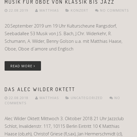
MUSIK FÜR OBOE VON KLASSIK BIS JAZZ
22.08.2019
MATTHIAS
KONZERT
NO COMMENTS
20.September 2019 um 19 Uhr Kulturscheune Rangsdorf,
Seebadallee 53 Musik von J.S. Bach, J.Chr. Widerkehr, R.
Schumann, A. Wilder, Benny Golson u.a. mit Matthias Haase,
Oboe, Oboe d´amore und Englisch
READ MORE
DAS ALEC WILDER OKTETT
22.08.2018
MATTHIAS
UNCATEGORIZED
NO
COMMENTS
Alec Wilder Oktett Mittwoch 3. Oktober 2018 21 Uhr Jazzclub
Schlot, Invalidenstr. 117, 10115 Berlin Eintritt 10 € Matthias
Haase (ob,eh), Christof Griese (fl,sax), Jan Hermerschmidt (cl),