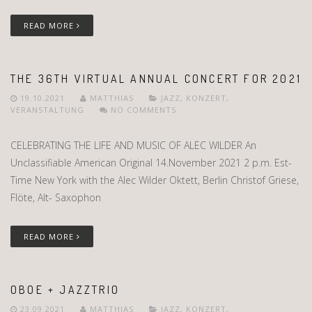
READ MORE
THE 36TH VIRTUAL ANNUAL CONCERT FOR 2021
19.10.2021
MATTHIAS
JAZZ
,
KONZERT
,
VERANSTALTUNG
NO COMMENTS
CELEBRATING THE LIFE AND MUSIC OF ALEC WILDER An
Unclassifiable American Original 14.November 2021 2 p.m. Est-
Time New York with the Alec Wilder Oktett, Berlin Christof Griese,
Flöte, Alt- Saxophon
READ MORE
OBOE + JAZZTRIO
23.09.2021
MATTHIAS
JAZZ
,
KONZERT
,