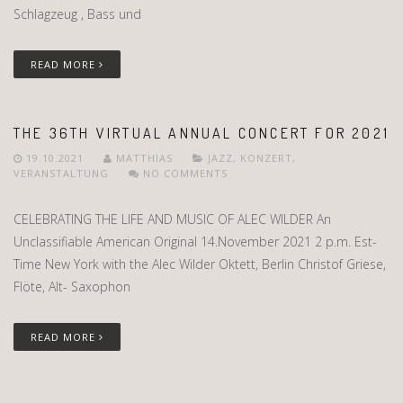
Schlagzeug , Bass und
READ MORE
THE 36TH VIRTUAL ANNUAL CONCERT FOR 2021
19.10.2021
MATTHIAS
JAZZ
,
KONZERT
,
VERANSTALTUNG
NO COMMENTS
CELEBRATING THE LIFE AND MUSIC OF ALEC WILDER An
Unclassifiable American Original 14.November 2021 2 p.m. Est-
Time New York with the Alec Wilder Oktett, Berlin Christof Griese,
Flöte, Alt- Saxophon
READ MORE