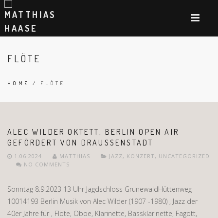
FLÖTE
HOME
/
FLÖTE
ALEC WILDER OKTETT, BERLIN OPEN AIR
GEFÖRDERT VON DRAUSSENSTADT
1.06.2024
MATTHIAS
JAZZ
,
KONZERT
,
UNCATEGORIZED
NO COMMENTS
Sonntag 8.9.2023 13 Uhr Jagdschloss GrunewaldHüttenweg
10014193 Berlin Musik von Alec Wilder (1907 -1980) , Jazz der
40er Jahre für , Flöte, Oboe, Klarinette, Bassklarinette, Fagott,