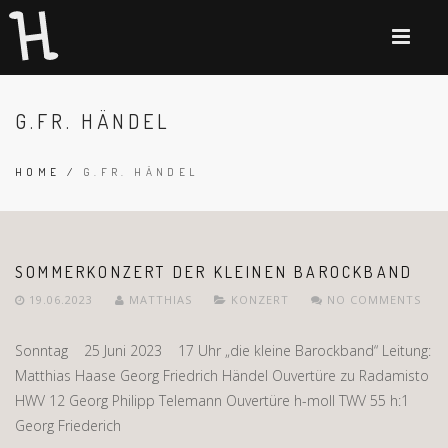
G.FR. HÄNDEL
HOME
/
G.FR. HÄNDEL
SOMMERKONZERT DER KLEINEN BAROCKBAND
19.06.2023
MATTHIAS
KONZERT
NO COMMENTS
Sonntag 25 Juni 2023 17 Uhr „die kleine Barockband“ Leitung:
Matthias Haase Georg Friedrich Händel Ouvertüre zu Radamisto
HWV 12 Georg Philipp Telemann Ouvertüre h-moll TWV 55 h:1
Georg Friederich