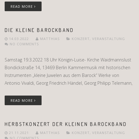
READ MORE
DIE KLEINE BAROCKBAND
14.03.2022
MATTHIAS
KONZERT
,
VERANSTALTUNG
NO COMMENTS
Samstag 19.3.2022 18 Uhr Königin-Luise- Kirche Waidmannslust
Bondickstraße 14, 13469 Berlin Kammermusik mit historischen
Instrumenten „kleine Juwelen aus dem Barock“ Werke von
Antonio Vivaldi, Georg Friedrich Händel, Georg Philipp Telemann,
READ MORE
HERBSTKONZERT DER KLEINEN BAROCKBAND
21.11.2021
MATTHIAS
KONZERT
,
VERANSTALTUNG
NO COMMENTS