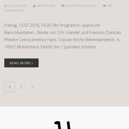
26.04.2018
MATTHIAS
UNCATEGORIZED
NO
COMMENTS
Freitag, 13.07.2018, 19.30 Uhr Programm: spanische
Barockkantaten , Werke von G.Fr. Händel und Francois Danican
Philidor Celina Jiménez Haro, Sopran Kirche Birkenwerderstr. 4,
16567 Mühlenbeck Eintritt frei / Spenden erbeten
READ MORE
1
2