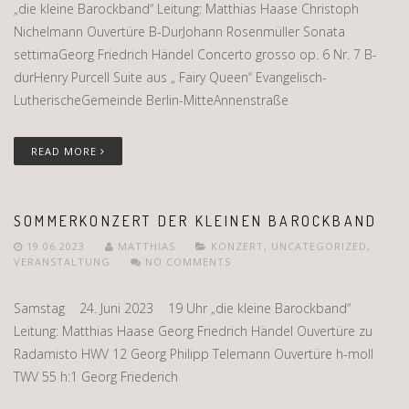
„die kleine Barockband“ Leitung: Matthias Haase Christoph
Nichelmann Ouvertüre B-DurJohann Rosenmüller Sonata
settimaGeorg Friedrich Händel Concerto grosso op. 6 Nr. 7 B-
durHenry Purcell Suite aus „ Fairy Queen“ Evangelisch-
LutherischeGemeinde Berlin-MitteAnnenstraße
READ MORE
SOMMERKONZERT DER KLEINEN BAROCKBAND
19.06.2023
MATTHIAS
KONZERT
,
UNCATEGORIZED
,
VERANSTALTUNG
NO COMMENTS
Samstag 24. Juni 2023 19 Uhr „die kleine Barockband“
Leitung: Matthias Haase Georg Friedrich Händel Ouvertüre zu
Radamisto HWV 12 Georg Philipp Telemann Ouvertüre h-moll
TWV 55 h:1 Georg Friederich