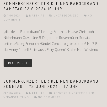
SOMMERKONZERT DER KLEINEN BAROCKBAND
SAMSTAG 22.6.2024 16 UHR
1.06.2024
MATTHIAS
UNCATEGORIZED
NO
COMMENTS
„die kleine Barockband“ Leitung: Matthias Haase Christoph
Nichelmann Ouvertüre B-DurJohann Rosenmüller Sonata
settimaGeorg Friedrich Händel Concerto grosso op. 6 Nr. 7 B-
durHenry Purcell Suite aus „ Fairy Queen“ Kirche Neu-Westend
READ MORE
SOMMERKONZERT DER KLEINEN BAROCKBAND
SONNTAG 23 JUNI 2024 17 UHR
1.06.2024
MATTHIAS
KONZERT
,
UNCATEGORIZED
,
VERANSTALTUNG
NO COMMENTS