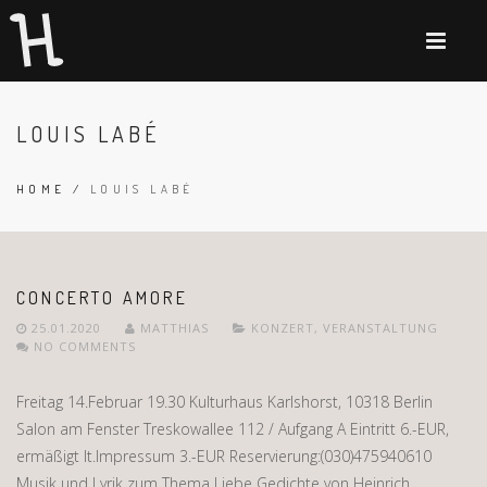
LOUIS LABÉ
HOME
/
LOUIS LABÉ
CONCERTO AMORE
25.01.2020
MATTHIAS
KONZERT
,
VERANSTALTUNG
NO COMMENTS
Freitag 14.Februar 19.30 Kulturhaus Karlshorst, 10318 Berlin
Salon am Fenster Treskowallee 112 / Aufgang A Eintritt 6.-EUR,
ermäßigt lt.Impressum 3.-EUR Reservierung:(030)475940610
Musik und Lyrik zum Thema Liebe Gedichte von Heinrich