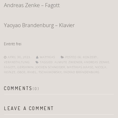
Andreas Zenke – Fagott
Yaoyao Brandenburg – Klavier
Eintritt frei
APRIL 30, 2023
MATTHIAS
POSTED IN:
KONZERT
,
VERANSTALTUNG
TAGGED:
ALMUTE ZWIENER
,
ANDREAS ZENKE
,
FAGOTT
,
GERSHWIN
,
JOCHEN SCHNEIDER
,
MATTHIAS HAASE
,
NICOLA
HEINZE
,
OBOE
,
RAVEL
,
TSCHAIKOWSKY
,
YAOYAO BRANDENBURG
COMMENTS
(0)
LEAVE A COMMENT