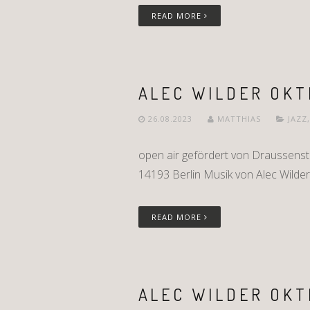
READ MORE
ALEC WILDER OKT
26.08.2023
MATTHIAS
JAZZ
open air gefördert von Draussenst
14193 Berlin Musik von Alec Wilder 
READ MORE
ALEC WILDER OKT