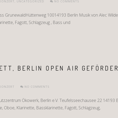
KONZERT
,
UNCATEGORIZED
NO COMMENTS
ss GrunewaldHüttenweg 10014193 Berlin Musik von Alec Wilder 
larinette, Fagott, Schlagzeug , Bass und
ETT, BERLIN OPEN AIR GEFÖRDE
KONZERT
NO COMMENTS
tzzentrum Ökowerk, Berlin e.V. Teufelsseechausee 22 14193 Be
te, Oboe, Klarinette, Bassklarinette, Fagott, Schlagzeug,