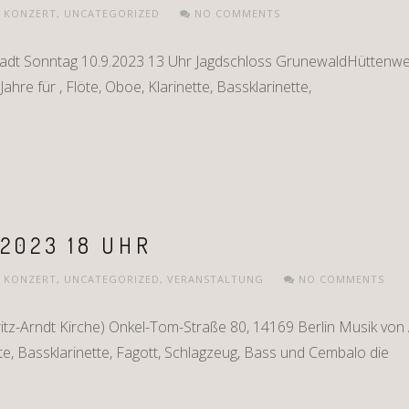
,
KONZERT
,
UNCATEGORIZED
NO COMMENTS
tadt Sonntag 10.9.2023 13 Uhr Jagdschloss GrunewaldHüttenwe
ahre für , Flöte, Oboe, Klarinette, Bassklarinette,
 2023 18 UHR
,
KONZERT
,
UNCATEGORIZED
,
VERANSTALTUNG
NO COMMENTS
z-Arndt Kirche) Onkel-Tom-Straße 80, 14169 Berlin Musik von Al
tte, Bassklarinette, Fagott, Schlagzeug, Bass und Cembalo die