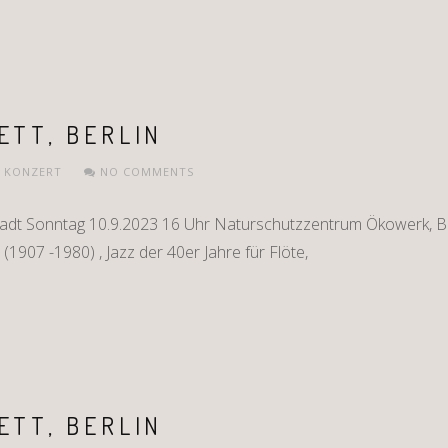
ETT, BERLIN
,
KONZERT
NO COMMENTS
adt Sonntag 10.9.2023 16 Uhr Naturschutzzentrum Ökowerk, Be
(1907 -1980) , Jazz der 40er Jahre für Flöte,
ETT, BERLIN