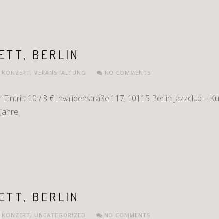
ETT, BERLIN
,
KONZERT
,
VERANSTALTUNG
NO COMMENTS
intritt 10 / 8 € Invalidenstraße 117, 10115 Berlin Jazzclub – K
 Jahre
ETT, BERLIN
,
KONZERT
,
UNCATEGORIZED
NO COMMENTS