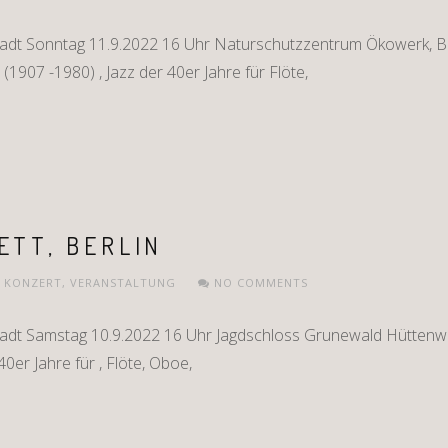
adt Sonntag 11.9.2022 16 Uhr Naturschutzzentrum Ökowerk, Be
(1907 -1980) , Jazz der 40er Jahre für Flöte,
ETT, BERLIN
,
KONZERT
,
VERANSTALTUNG
NO COMMENTS
tadt Samstag 10.9.2022 16 Uhr Jagdschloss Grunewald Hüttenw
40er Jahre für , Flöte, Oboe,