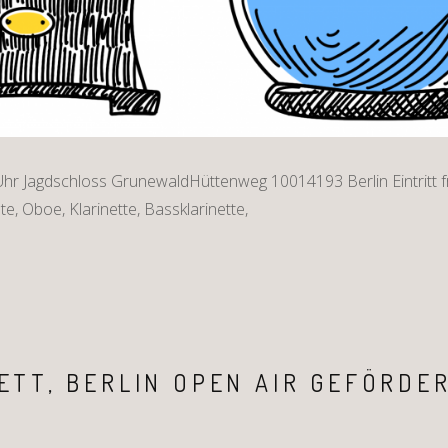
hr Jagdschloss GrunewaldHüttenweg 10014193 Berlin Eintritt fr
öte, Oboe, Klarinette, Bassklarinette,
ETT, BERLIN OPEN AIR GEFÖRDE