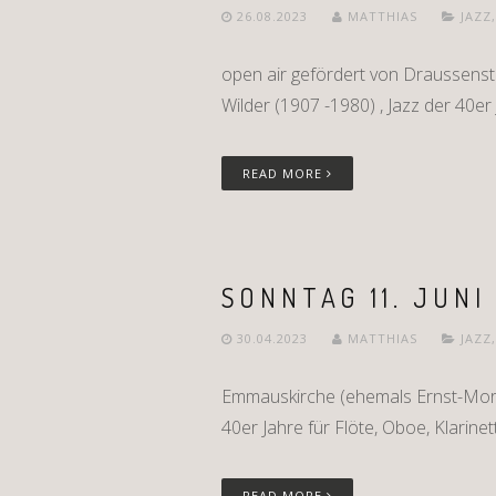
26.08.2023
MATTHIAS
JAZZ
open air gefördert von Draussens
Wilder (1907 -1980) , Jazz der 40er J
READ MORE
SONNTAG 11. JUNI
30.04.2023
MATTHIAS
JAZZ
Emmauskirche (ehemals Ernst-Morit
40er Jahre für Flöte, Oboe, Klarine
READ MORE