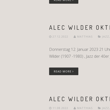
ALEC WILDER OKT
27.12.2022
MATTHIAS
JAZZ
Donnerstag 12. Januar 2023 21 Uhr E
Wilder (1907 -1980) , Jazz der 40er
READ MORE
ALEC WILDER OKT
11.08.2022
MATTHIAS
JAZZ