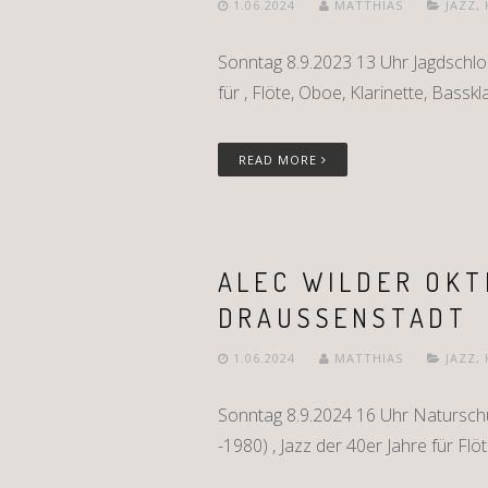
1.06.2024
MATTHIAS
JAZZ
,
Sonntag 8.9.2023 13 Uhr Jagdschlo
für , Flöte, Oboe, Klarinette, Bassk
READ MORE
ALEC WILDER OKT
DRAUSSENSTADT
1.06.2024
MATTHIAS
JAZZ
,
Sonntag 8.9.2024 16 Uhr Naturschu
-1980) , Jazz der 40er Jahre für Flö