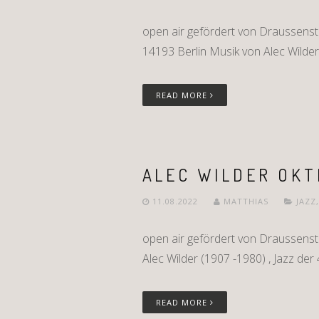
open air gefördert von Draussenst
14193 Berlin Musik von Alec Wilder 
READ MORE
ALEC WILDER OKT
11.08.2022
MATTHIAS
JAZZ
open air gefördert von Draussens
Alec Wilder (1907 -1980) , Jazz der 
READ MORE