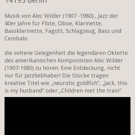
Musik von Alec Wilder (1907 -1980) , Jazz der
40er Jahre für Flöte, Oboe, Klarinette,
Bassklarinette, Fagott, Schlagzeug, Bass und
Cembalo
die seltene Gelegenheit die legendären Oktette
des amerikanischen Komponisten Alec Wilder
(1907-1980) zu hören. Eine Entdeckung, nicht
nur für Jazzliebhaber! Die Stücke tragen
kreative Titel wie „neurotic goldfish“, „Jack, this
is my husband“ oder „Children met the train“.