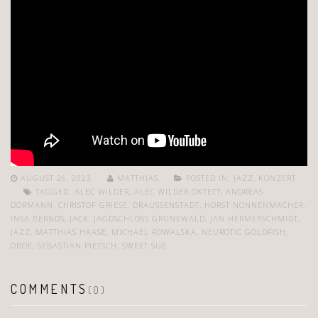
AUGUST 26, 2023
MATTHIAS
POSTED IN:
JAZZ
,
KONZERT
TAGGED:
ALEC WILDER
,
ALEC WILDER OKTETT
,
ANDREAS
DORMANN
,
CHRISTOF GRIESE
,
DRAUSSENSTADT
,
HORST NONNENMACHER
,
INSA BERNDS
,
JACK
,
JAGDSCHLOSS GRUNEWALD
,
JAN HERMERSCHMIDT
,
JAZZ
,
MATTHIAS HAASE
,
MICHAEL ROWALSKA
,
NEUROTIC GOLDFISH
,
OBOE
,
SEBASTIAN PIETSCH
,
SWEET SUE
COMMENTS
(0)