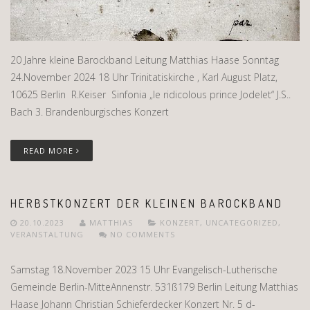
20 Jahre kleine Barockband Leitung Matthias Haase Sonntag
24.November 2024 18 Uhr Trinitatiskirche , Karl August Platz,
10625 Berlin R.Keiser Sinfonia „le ridicolous prince Jodelet“ J.S..
Bach 3. Brandenburgisches Konzert
READ MORE
HERBSTKONZERT DER KLEINEN BAROCKBAND
20.10.2023
MATTHIAS
KONZERT
,
UNCATEGORIZED
,
VERANSTALTUNG
NO COMMENTS
Samstag 18.November 2023 15 Uhr Evangelisch-Lutherische
Gemeinde Berlin-MitteAnnenstr. 531ß179 Berlin Leitung Matthias
Haase Johann Christian Schieferdecker Konzert Nr. 5 d-