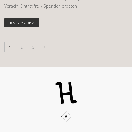
Veracini Eintritt frei / Spenden erbeten
READ MORE
1
2
3