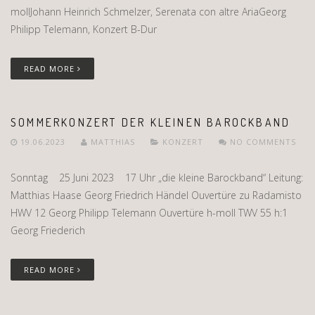
mollJohann Heinrich Schmelzer, Serenata con altre AriaGeorg
Philipp Telemann, Konzert B-Dur
READ MORE
SOMMERKONZERT DER KLEINEN BAROCKBAND
19.06.2023
MATTHIAS
KONZERT
NO COMMENTS
Sonntag 25 Juni 2023 17 Uhr „die kleine Barockband“ Leitung:
Matthias Haase Georg Friedrich Händel Ouvertüre zu Radamisto
HWV 12 Georg Philipp Telemann Ouvertüre h-moll TWV 55 h:1
Georg Friederich
READ MORE