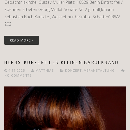
Gedächtniskirche, Gustav-Müller-Platz, 10829 Berlin Eintritt frei /
Spenden erbeten Georg Muffat Sonate Nr. 2 g-moll Johann
Sebastian Bach Kantate „Weichet nur betrübte Schatten“ BWV
202
READ MORE
HERBSTKONZERT DER KLEINEN BAROCKBAND
4.11.2025
MATTHIAS
KONZERT
,
VERANSTALTUNG
NO COMMENTS