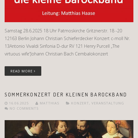
Samstag 28.6.2025 18 Uhr Patmoskirche Gritznerstr. 18 -20
12163 Berlin Johann Christian Schieferdecker Konzert c-moll Nr.
13Antonio Vivaldi Sinfonia D-dur RV 121 Henry Purcell „The
virtuous wife“Johann Christian Bach Cembalokonzert
READ MORE
SOMMERKONZERT DER KLEINEN BAROCKBAND
16.06.2025
MATTHIAS
KONZERT
,
VERANSTALTUNG
NO COMMENTS