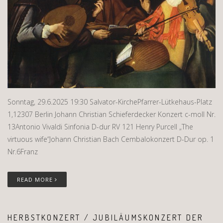
Sonntag, 29.6.2025 19:30 Salvator-KirchePfarrer-Lütkehaus-Platz
1,12307 Berlin Johann Christian Schieferdecker Konzert c-moll Nr.
13Antonio Vivaldi Sinfonia D-dur RV 121 Henry Purcell „The
virtuous wife“Johann Christian Bach Cembalokonzert D-Dur op. 1
Nr.6Franz
READ MORE
HERBSTKONZERT / JUBILÄUMSKONZERT DER