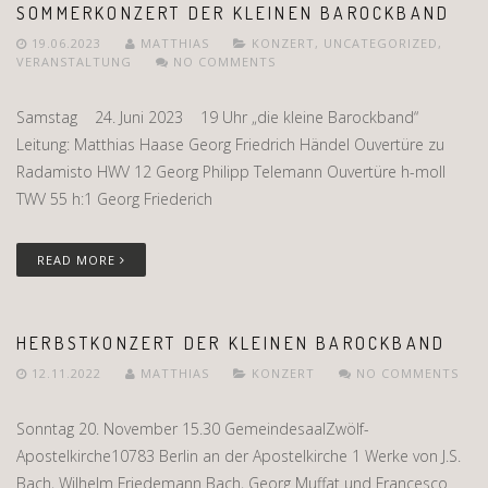
SOMMERKONZERT DER KLEINEN BAROCKBAND
19.06.2023
MATTHIAS
KONZERT
,
UNCATEGORIZED
,
VERANSTALTUNG
NO COMMENTS
Samstag 24. Juni 2023 19 Uhr „die kleine Barockband“
Leitung: Matthias Haase Georg Friedrich Händel Ouvertüre zu
Radamisto HWV 12 Georg Philipp Telemann Ouvertüre h-moll
TWV 55 h:1 Georg Friederich
READ MORE
HERBSTKONZERT DER KLEINEN BAROCKBAND
12.11.2022
MATTHIAS
KONZERT
NO COMMENTS
Sonntag 20. November 15.30 GemeindesaalZwölf-
Apostelkirche10783 Berlin an der Apostelkirche 1 Werke von J.S.
Bach, Wilhelm Friedemann Bach, Georg Muffat und Francesco