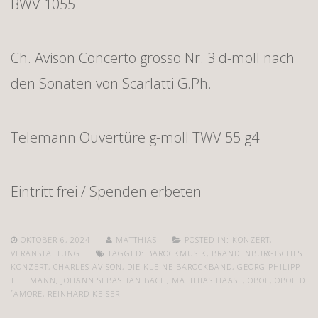
BWV 1055
Ch. Avison Concerto grosso Nr. 3 d-moll nach
den Sonaten von Scarlatti G.Ph.
Telemann Ouvertüre g-moll TWV 55 g4
Eintritt frei / Spenden erbeten
OKTOBER 6, 2024
MATTHIAS
POSTED IN:
KONZERT
,
VERANSTALTUNG
TAGGED:
BAROCKMUSIK
,
BRANDENBURGISCHES
KONZERT
,
CHARLES AVISON
,
DIE KLEINE BAROCKBAND
,
GEORG PHILIPP
TELEMANN
,
JOHANN SEBASTIAN BACH
,
MATTHIAS HAASE
,
OBOE
,
OBOE D
´AMORE
,
REINHARD KEISER