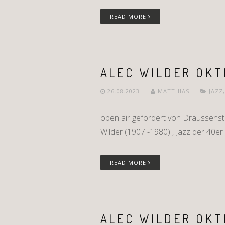
READ MORE
ALEC WILDER OKT
26.08.2023
MATTHIAS
JAZZ
open air gefördert von Draussens
Wilder (1907 -1980) , Jazz der 40er J
READ MORE
ALEC WILDER OKT