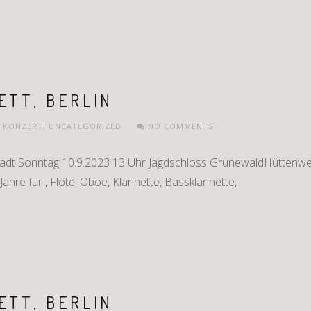
ETT, BERLIN
,
KONZERT
,
UNCATEGORIZED
NO COMMENTS
tadt Sonntag 10.9.2023 13 Uhr Jagdschloss GrunewaldHüttenwe
ahre für , Flöte, Oboe, Klarinette, Bassklarinette,
ETT, BERLIN