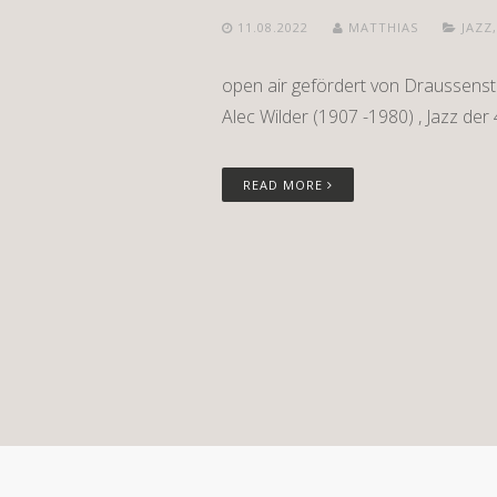
11.08.2022
MATTHIAS
JAZZ
open air gefördert von Draussens
Alec Wilder (1907 -1980) , Jazz der 
READ MORE