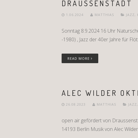
DRAUSSENSTADT
1.06.2024
MATTHIAS
JAZZ
,
Sonntag 8.9.2024 16 Uhr Naturschu
-1980) , Jazz der 40er Jahre für Flö
READ MORE
ALEC WILDER OKT
26.08.2023
MATTHIAS
JAZZ
open air gefördert von Draussenst
14193 Berlin Musik von Alec Wilder 