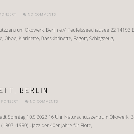
KONZERT
NO COMMENTS
tzzentrum Ökowerk, Berlin e.V. Teufelsseechausee 22 14193 Be
te, Oboe, Klarinette, Bassklarinette, Fagott, Schlagzeug,
ETT, BERLIN
,
KONZERT
NO COMMENTS
adt Sonntag 10.9.2023 16 Uhr Naturschutzzentrum Ökowerk, Be
(1907 -1980) , Jazz der 40er Jahre für Flöte,