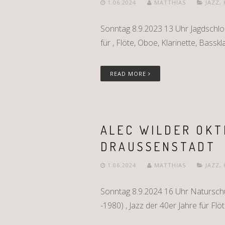
1.06.2024
MATTHIAS
JAZZ
,
Sonntag 8.9.2023 13 Uhr Jagdschlo
für , Flöte, Oboe, Klarinette, Bassk
READ MORE
ALEC WILDER OKT
DRAUSSENSTADT
1.06.2024
MATTHIAS
JAZZ
,
Sonntag 8.9.2024 16 Uhr Naturschu
-1980) , Jazz der 40er Jahre für Flö