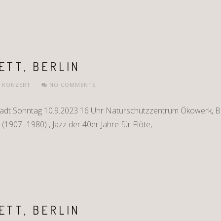
ETT, BERLIN
,
KONZERT
NO COMMENTS
adt Sonntag 10.9.2023 16 Uhr Naturschutzzentrum Ökowerk, Be
(1907 -1980) , Jazz der 40er Jahre für Flöte,
ETT, BERLIN