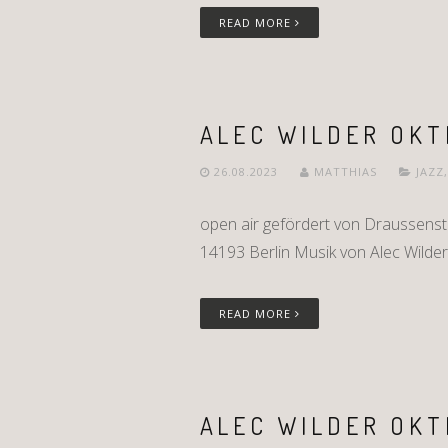
READ MORE
ALEC WILDER OKT
26.08.2023
MATTHIAS
JAZZ
open air gefördert von Draussenst
14193 Berlin Musik von Alec Wilder 
READ MORE
ALEC WILDER OKT