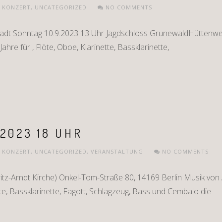
,
KONZERT
,
UNCATEGORIZED
NO COMMENTS
tadt Sonntag 10.9.2023 13 Uhr Jagdschloss GrunewaldHüttenwe
ahre für , Flöte, Oboe, Klarinette, Bassklarinette,
 2023 18 UHR
,
KONZERT
,
UNCATEGORIZED
,
VERANSTALTUNG
NO COMMENTS
z-Arndt Kirche) Onkel-Tom-Straße 80, 14169 Berlin Musik von Al
tte, Bassklarinette, Fagott, Schlagzeug, Bass und Cembalo die