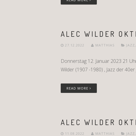
ALEC WILDER OKT
27.12.2022
MATTHIAS
JAZZ
Donnerstag 12. Januar 2023 21 Uhr E
Wilder (1907 -1980) , Jazz der 40er
READ MORE
ALEC WILDER OKT
11.08.2022
MATTHIAS
JAZZ