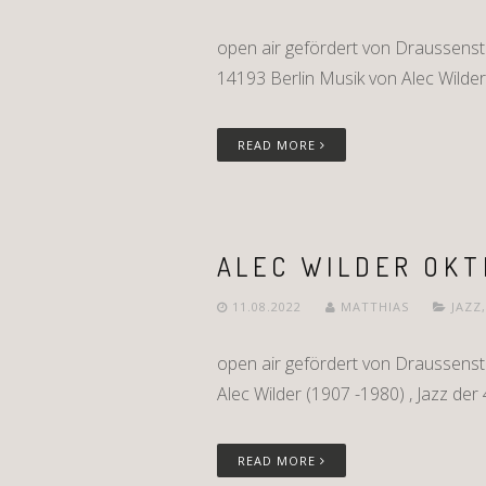
open air gefördert von Draussenst
14193 Berlin Musik von Alec Wilder 
READ MORE
ALEC WILDER OKT
11.08.2022
MATTHIAS
JAZZ
open air gefördert von Draussens
Alec Wilder (1907 -1980) , Jazz der 
READ MORE