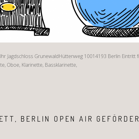
hr Jagdschloss GrunewaldHüttenweg 10014193 Berlin Eintritt fr
öte, Oboe, Klarinette, Bassklarinette,
ETT, BERLIN OPEN AIR GEFÖRDE