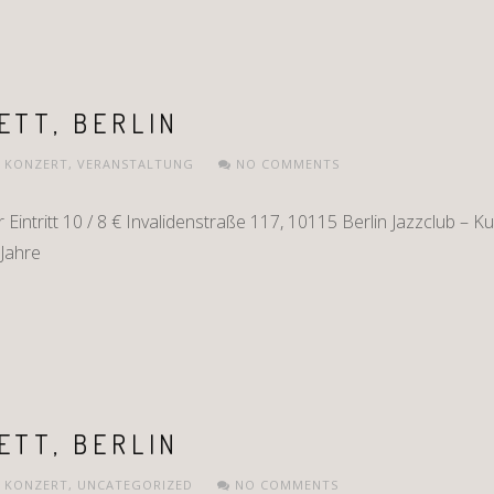
ETT, BERLIN
,
KONZERT
,
VERANSTALTUNG
NO COMMENTS
intritt 10 / 8 € Invalidenstraße 117, 10115 Berlin Jazzclub – K
 Jahre
ETT, BERLIN
,
KONZERT
,
UNCATEGORIZED
NO COMMENTS