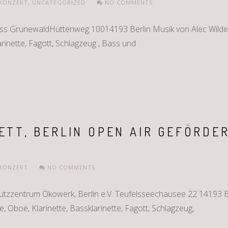
KONZERT
,
UNCATEGORIZED
NO COMMENTS
ss GrunewaldHüttenweg 10014193 Berlin Musik von Alec Wilder 
larinette, Fagott, Schlagzeug , Bass und
ETT, BERLIN OPEN AIR GEFÖRDE
KONZERT
NO COMMENTS
tzzentrum Ökowerk, Berlin e.V. Teufelsseechausee 22 14193 Be
te, Oboe, Klarinette, Bassklarinette, Fagott, Schlagzeug,