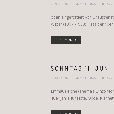
26.08.2023
MATTHIAS
JAZZ
open air gefördert von Draussens
Wilder (1907 -1980) , Jazz der 40er J
READ MORE
SONNTAG 11. JUNI
30.04.2023
MATTHIAS
JAZZ
Emmauskirche (ehemals Ernst-Morit
40er Jahre für Flöte, Oboe, Klarine
READ MORE